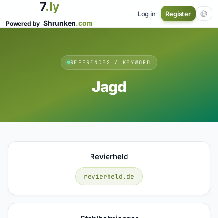
7
.ly
Log in
Register
Shrunken
.com
Powered by
REFERENCES / KEYWORD
Jagd
Revierheld
revierheld.de