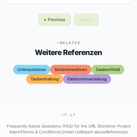
« Previous
Next »
RELATED
Weitere Referenzen
Unterputzdose
Seniorenwohnen
Gaskochfeld
Taubenhaltung
Elektronenverteilung
7.LY
Frequently Asked Questions (FAQ) for the URL Shortener Project
Imprint
Terms & Conditions
Contact Us
Report abuse
References