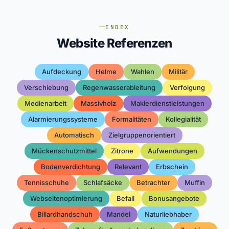
INDEX
Website Referenzen
Aufdeckung
Helme
Wahlen
Militär
Verschiebung
Regenwasserableitung
Verfolgung
Medienarbeit
Massivholz
Maklerdienstleistungen
Alarmierungssysteme
Formalitäten
Kollegialität
Automatisch
Zielgruppenorientiert
Mückenschutzmittel
Zitrone
Aufwendungen
Bodenverdichtung
Relevant
Erbschein
Tennisschuhe
Schlafsäcke
Betrachter
Muffin
Webseitenoptimierung
Befall
Bonusangebote
Billardhandschuh
Mandel
Naturliebhaber