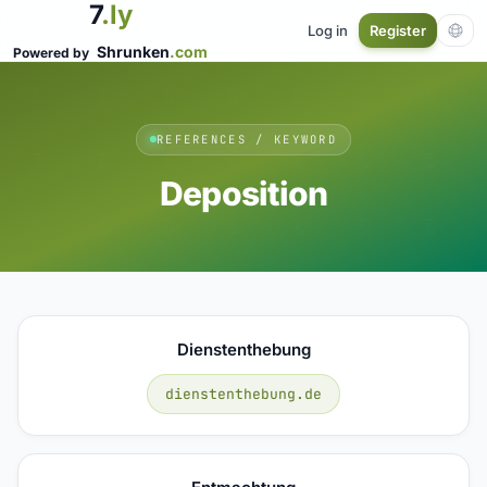
7
.ly
Log in
Register
Shrunken
.com
Powered by
REFERENCES / KEYWORD
Deposition
Dienstenthebung
dienstenthebung.de