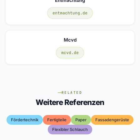
Entmachtung
entmachtung.de
Mcvd
mcvd.de
RELATED
Weitere Referenzen
Fördertechnik
Fertigteile
Paper
Fassadengerüste
Flexibler Schlauch