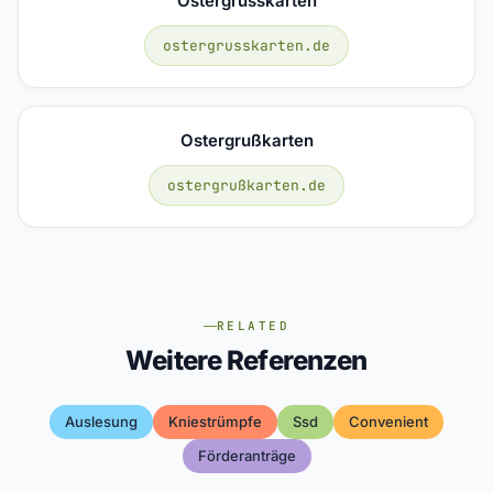
Ostergrusskarten
ostergrusskarten.de
Ostergrußkarten
ostergrußkarten.de
RELATED
Weitere Referenzen
Auslesung
Kniestrümpfe
Ssd
Convenient
Förderanträge