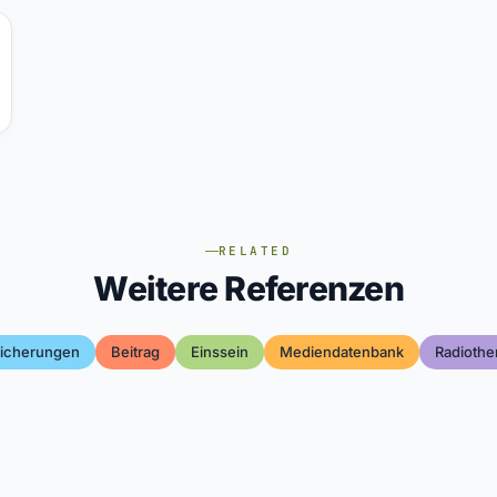
RELATED
Weitere Referenzen
sicherungen
Beitrag
Einssein
Mediendatenbank
Radiothe