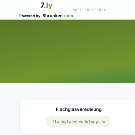
7
.ly
URL SHORTENER
Shrunken
.com
Powered by
Flachglasveredelung
flachglasveredelung.de