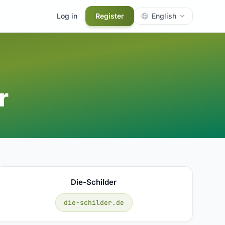
Log in
Register
English
r
Die-Schilder
die-schilder.de