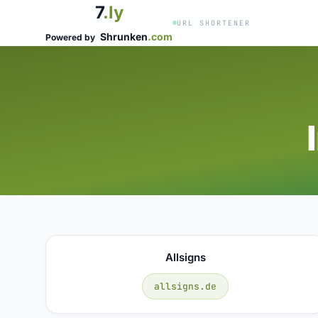
7
.ly
URL SHORTENER
Shrunken
.com
Powered by
Allsigns
allsigns.de