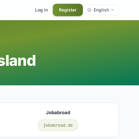
Log in
Register
English
sland
Jobabroad
jobabroad.de