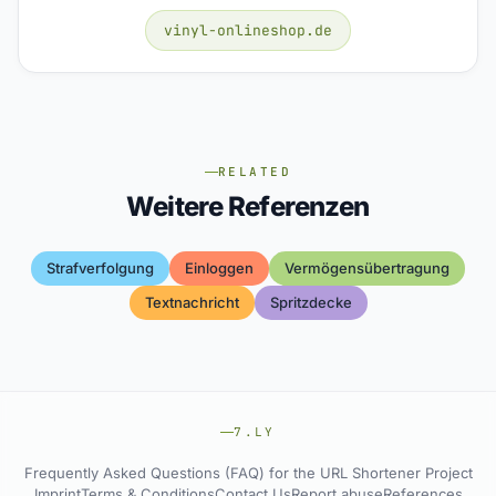
vinyl-onlineshop.de
RELATED
Weitere Referenzen
Strafverfolgung
Einloggen
Vermögensübertragung
Textnachricht
Spritzdecke
7.LY
Frequently Asked Questions (FAQ) for the URL Shortener Project
Imprint
Terms & Conditions
Contact Us
Report abuse
References