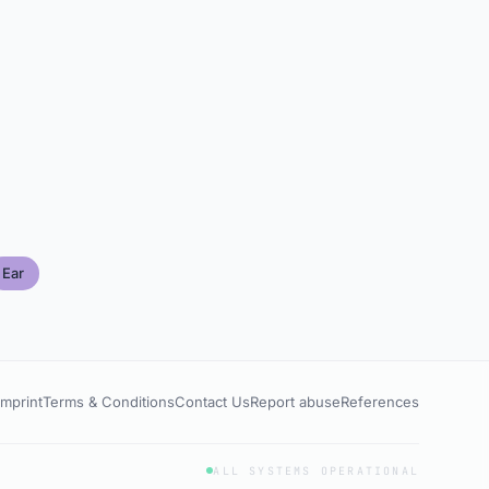
Ear
Imprint
Terms & Conditions
Contact Us
Report abuse
References
ALL SYSTEMS OPERATIONAL