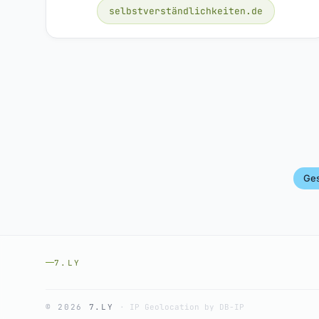
selbstverständlichkeiten.de
Ge
7.LY
© 2026
7.LY
·
IP Geolocation by DB-IP