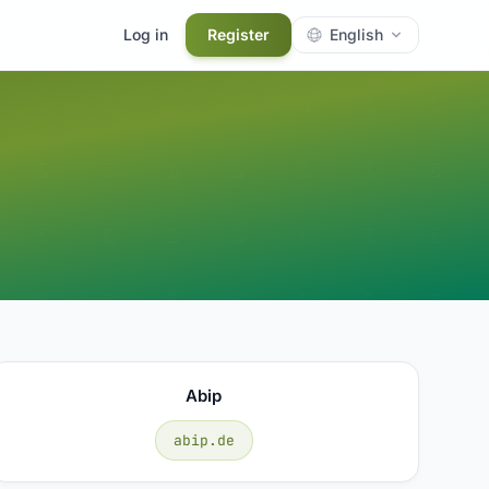
Log in
Register
English
Abip
abip.de