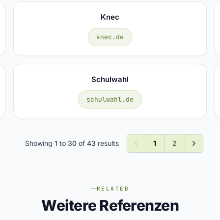
Knec
knec.de
Schulwahl
schulwahl.de
Showing
1
to
30
of
43
results
1
2
RELATED
Weitere Referenzen