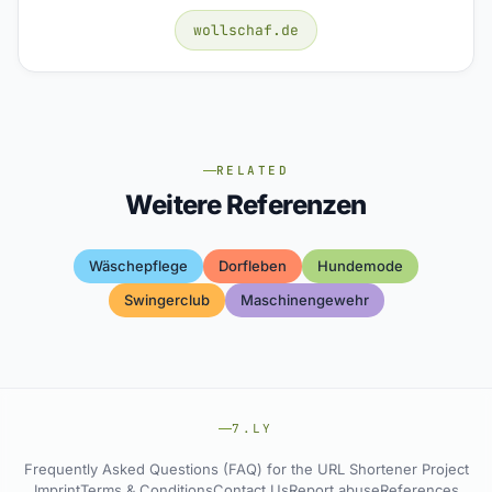
wollschaf.de
RELATED
Weitere Referenzen
Wäschepflege
Dorfleben
Hundemode
Swingerclub
Maschinengewehr
7.LY
Frequently Asked Questions (FAQ) for the URL Shortener Project
Imprint
Terms & Conditions
Contact Us
Report abuse
References