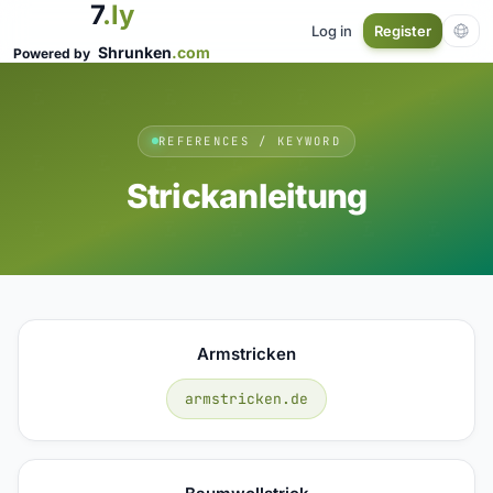
7
.ly
Log in
Register
Shrunken
.com
Powered by
REFERENCES / KEYWORD
Strickanleitung
Armstricken
armstricken.de