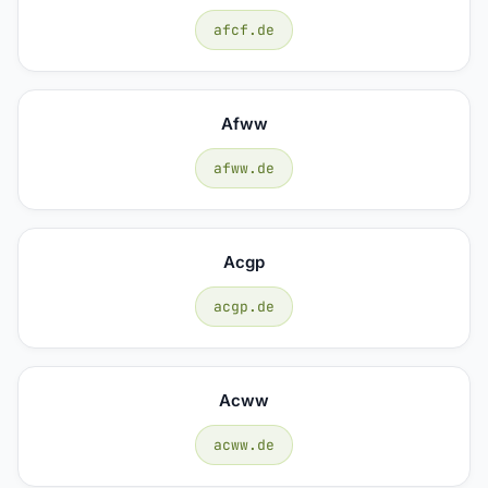
afcf.de
Afww
afww.de
Acgp
acgp.de
Acww
acww.de