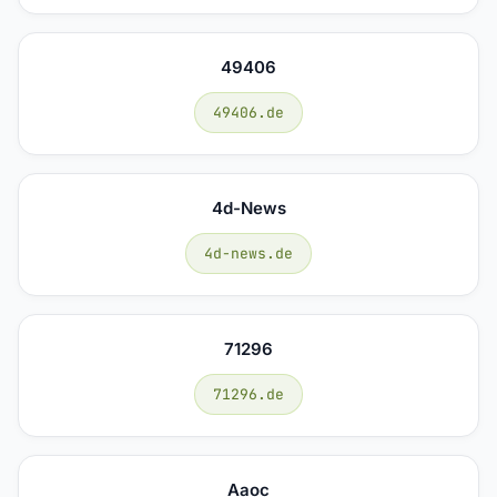
49406
49406.de
4d-News
4d-news.de
71296
71296.de
Aaoc